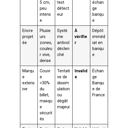
5 cm,
test
échan
peu
détect
ge
intens
eur
banqu
e
e
Encre
Plusie
Systè
À
Dépôt
projet
urs
me
vérifie
imméd
ée
zones,
antivol
r
iat en
couleu
déclen
banqu
r vive,
ché
e
dense
Marqu
Couvr
Tentati
Invalid
Échan
e
e
ve de
e
ge
extens
>30%
dissim
Banqu
ive
du
ulation
e de
billet,
ou
France
masqu
dégât
e
majeur
sécurit
és