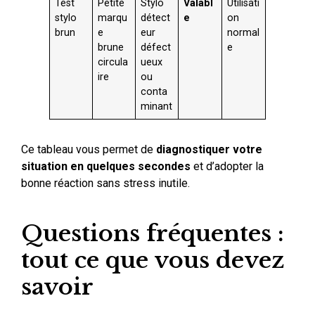
Test
Petite
Stylo
Valabl
Utilisati
stylo
marqu
détect
e
on
brun
e
eur
normal
brune
défect
e
circula
ueux
ire
ou
conta
minant
Ce tableau vous permet de
diagnostiquer votre
situation en quelques secondes
et d’adopter la
bonne réaction sans stress inutile.
Questions fréquentes :
tout ce que vous devez
savoir