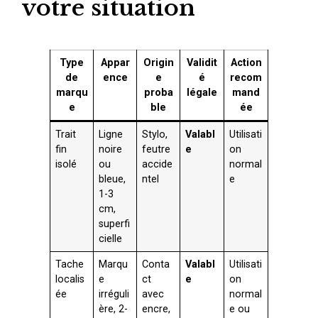
votre situation
Type
Appar
Origin
Validit
Action
de
ence
e
é
recom
marqu
proba
légale
mand
e
ble
ée
Trait
Ligne
Stylo,
Valabl
Utilisati
fin
noire
feutre
e
on
isolé
ou
accide
normal
bleue,
ntel
e
1-3
cm,
superfi
cielle
Tache
Marqu
Conta
Valabl
Utilisati
localis
e
ct
e
on
ée
irréguli
avec
normal
ère, 2-
encre,
e ou