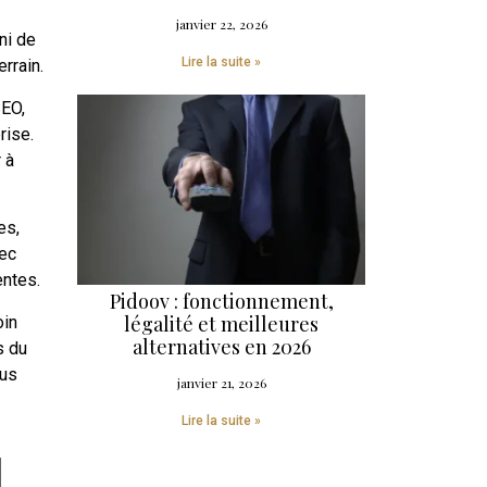
janvier 22, 2026
ni de
Lire la suite »
rrain.
SEO,
rise.
 à
es,
vec
entes.
Pidoov : fonctionnement,
légalité et meilleures
in
alternatives en 2026
s du
ous
janvier 21, 2026
Lire la suite »