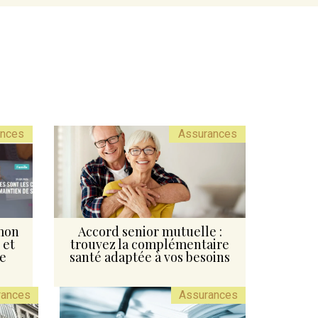
ances
Assurances
mon
Accord senior mutuelle :
 et
trouvez la complémentaire
ce
santé adaptée à vos besoins
rances
Assurances