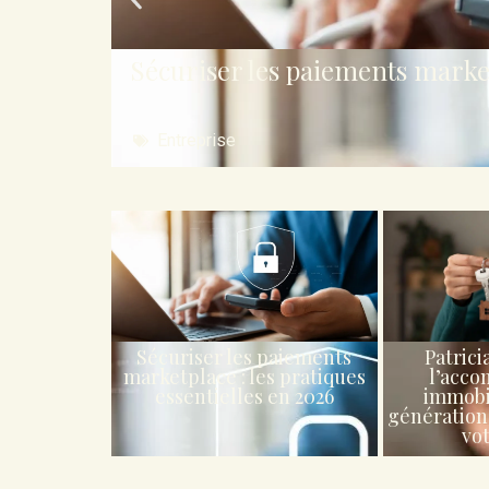
Sécuriser les paiements marketp
Entreprise
Sécuriser les paiements
Patrici
marketplace : les pratiques
l’acc
essentielles en 2026
immobi
génération
vot