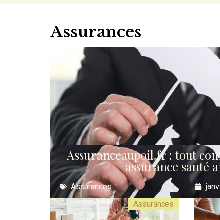
Assurances
Assuranceaupoil.fr : tout co
assurance santé 
Assurances
janv
Assurances