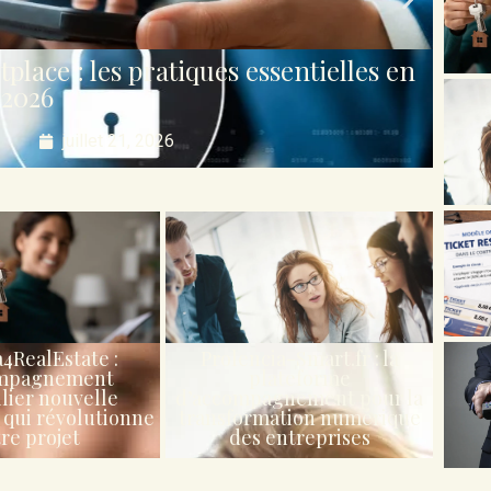
lace : les pratiques essentielles en
2026
juillet 21, 2026
I
a4RealEstate :
Prolencia-Smart.fr : la
ompagnement
plateforme
lier nouvelle
d’accompagnement pour la
 qui révolutionne
transformation numérique
re projet
des entreprises