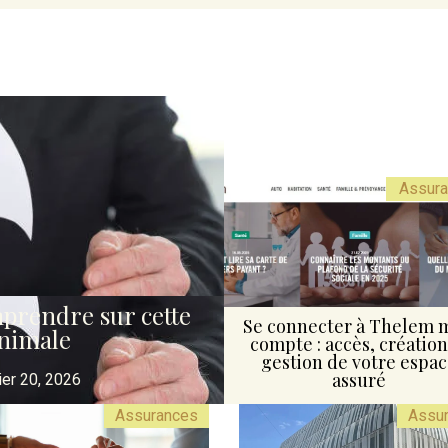
Assur
mprendre sur cette
Se connecter à Thelem 
animale
compte : accès, création
gestion de votre espa
assuré
ier 20, 2026
Assurances
Assu