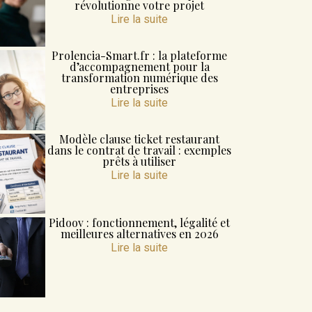
révolutionne votre projet
Lire la suite
Patricia4RealEstate : l’accompagnement i
Prolencia-Smart.fr : la plateforme
génération qui révolutionne vot
d’accompagnement pour la
transformation numérique des
entreprises
mmobilier
février 2, 202
Lire la suite
Modèle clause ticket restaurant
dans le contrat de travail : exemples
prêts à utiliser
Lire la suite
Pidoov : fonctionnement, légalité et
meilleures alternatives en 2026
Lire la suite