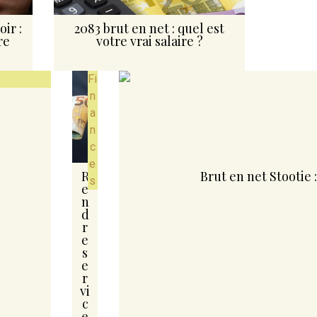
ir :
2083 brut en net : quel est
re
votre vrai salaire ?
Fi
n
a
n
c
e
R
Brut en net Stootie
s
e
n
d
r
e
s
e
r
vi
c
e